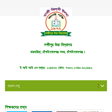
লক্ষীপুর উচ্চ বিদ্যালয়
বারঘরিয়া, চাঁপাইনবাবগঞ্জ সদর, চাঁপাইনবাবগঞ্জ।
ই আই আই এন নম্বর:
১২৪৫৩০
ফোন:
+৮৮০-১৭৪৮-৯২১৯৯২
প্রধান মেনু
শিক্ষকদের তথ্য