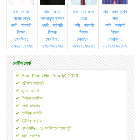
নাম : মোহাঃ
নাম : মোহাঃ
নাম : মোঃ মনিম
নাম : তরুন কুমার
গোলাম মাসুদ
আশরাফুল ইসলাম
রেজা
সাহা
পদবী : সহকারী
পদবী : সহকারী
পদবী : সহকারী
পদবী : সহকারী
শিক্ষক
শিক্ষক
শিক্ষক
শিক্ষক
মোবাইল :
মোবাইল :
মোবাইল :
মোবাইল :
০১৭২৬৭১৯৭৭১
০১৭১৩৭৬৪৩২৮
০১৭২২৪৭৬০৪৭
০১৭২৭৫৪২১৮৩
নোটিশ বোর্ড
Seat Plan-(Half Yearly)-2026
পরীক্ষার সময়সূচি
ছুটির নোটিশ
নির্বাচন তফসিল
লেখা আহ্বান
ইউনিক আইডি
ইউনিক আইডি
এসএসসি/২০২১ সংক্ষিপ্ত পাঠ্য সূূচী
ভর্তি বিজ্ঞপ্তি