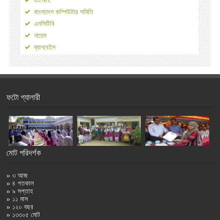
বাংলাদেশ কম্পিউটার সমিতি
এনসিটিবি
নায়েম
ব্যানবেইস
ফটো গ্যালারী
মোট পরিদর্শক
» ৩ আজ
» ৪ গতকাল
» ৯ সপ্তাহ
» ১১ মাস
» ১২০ বছর
» ১৩৩০৫ মোট