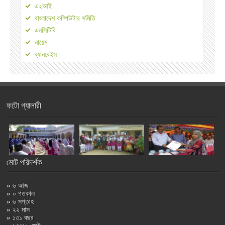
এ২আই
বাংলাদেশ কম্পিউটার সমিতি
এনসিটিবি
নায়েম
ব্যানবেইস
ফটো গ্যালারী
মোট পরিদর্শক
» ৬ আজ
» ০ গতকাল
» ৬ সপ্তাহ
» ২২ মাস
» ১৩১ বছর