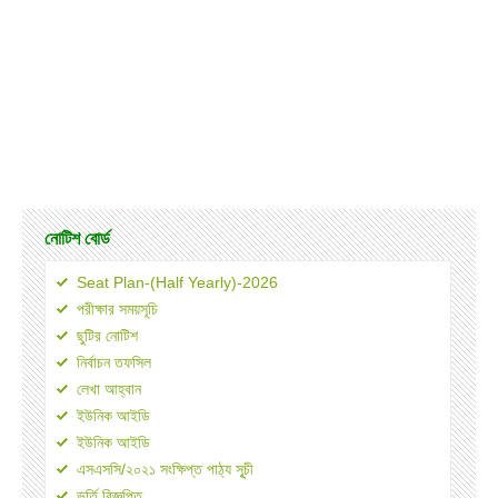
নোটিশ বোর্ড
Seat Plan-(Half Yearly)-2026
পরীক্ষার সময়সূচি
ছুটির নোটিশ
নির্বাচন তফসিল
লেখা আহ্বান
ইউনিক আইডি
ইউনিক আইডি
এসএসসি/২০২১ সংক্ষিপ্ত পাঠ্য সূূচী
ভর্তি বিজ্ঞপ্তি