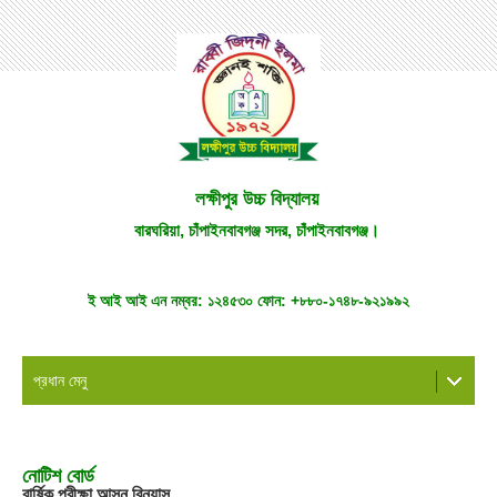
লক্ষীপুর উচ্চ বিদ্যালয়
বারঘরিয়া, চাঁপাইনবাবগঞ্জ সদর, চাঁপাইনবাবগঞ্জ।
ই আই আই এন নম্বর:
১২৪৫৩০
ফোন:
+৮৮০-১৭৪৮-৯২১৯৯২
প্রধান মেনু
নোটিশ বোর্ড
বার্ষিক পরীক্ষা আসন বিন্যাস