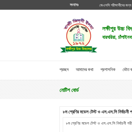
সংবাদঃ
জেএসসি পরীক্ষার্থীদের জন্য
লক্ষীপুর উচ্চ বি
বারঘরিয়া, চাঁপাইনব
প্রচ্ছদ
আমাদের কথা
প্রশাসনিক
ভৌত ক
নোটিশ বোর্ড
৮ম শ্রেণির মডেল টেস্ট ও এস.এস.সি নির্বাচনী প
৮ম শ্রেণির মডেল টেস্ট ও এস.এস.সি নির্বাচনী পরী