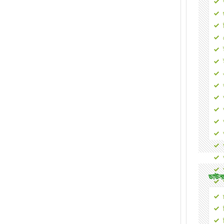
ডাউনল
২০০