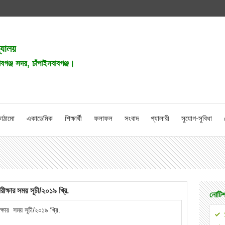
দ্যালয়
াবগঞ্জ সদর, চাঁপাইনবাবগঞ্জ।
াঠামো
একাডেমিক
শিক্ষার্থী
ফলাফল
সংবাদ
গ্যালারী
সুযোগ-সুবিধা
রীক্ষার সময় সূচী/২০১৯ খ্রি.
নোটিশ
ক্ষার সময় সূচী/২০১৯ খ্রি.