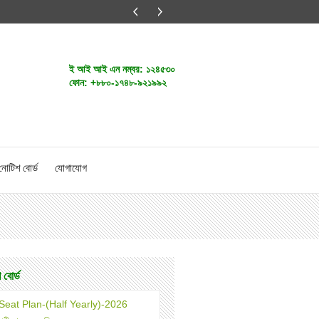
ই আই আই এন নম্বর:
১২৪৫৩০
ফোন:
+৮৮০-১৭৪৮-৯২১৯৯২
নোটিশ বোর্ড
যোগাযোগ
 বোর্ড
Seat Plan-(Half Yearly)-2026