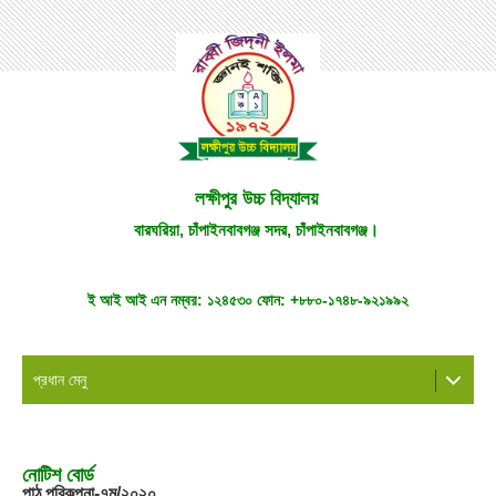
লক্ষীপুর উচ্চ বিদ্যালয়
বারঘরিয়া, চাঁপাইনবাবগঞ্জ সদর, চাঁপাইনবাবগঞ্জ।
ই আই আই এন নম্বর:
১২৪৫৩০
ফোন:
+৮৮০-১৭৪৮-৯২১৯৯২
প্রধান মেনু
নোটিশ বোর্ড
পাঠ পরিকল্পনা-৭ম/২০২০