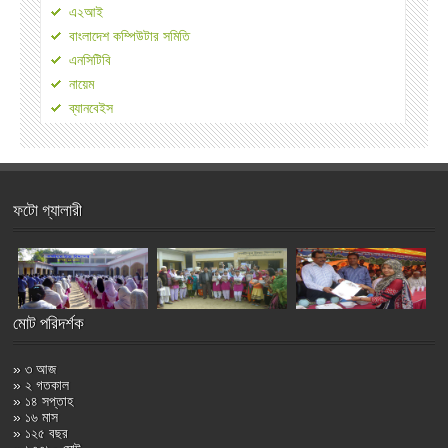
এ২আই
বাংলাদেশ কম্পিউটার সমিতি
এনসিটিবি
নায়েম
ব্যানবেইস
ফটো গ্যালারী
মোট পরিদর্শক
» ৩ আজ
» ২ গতকাল
» ১৪ সপ্তাহ
» ১৬ মাস
» ১২৫ বছর