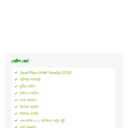
নোটিশ বোর্ড
Seat Plan-(Half Yearly)-2026
পরীক্ষার সময়সূচি
ছুটির নোটিশ
নির্বাচন তফসিল
লেখা আহ্বান
ইউনিক আইডি
ইউনিক আইডি
এসএসসি/২০২১ সংক্ষিপ্ত পাঠ্য সূূচী
ভর্তি বিজ্ঞপ্তি