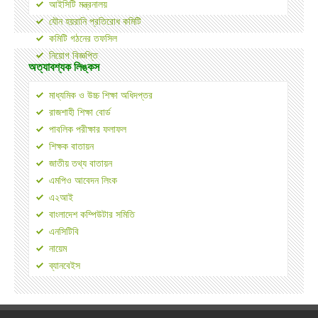
অর্ধবার্ষিক ও প্রাকনির্বাচনী পরীক্ষার সময় সূচী-২০১৯
আইসিটি মন্ত্রনালয়
যৌন হয়রানি প্রতিরোধ কমিটি
কমিটি গঠনের তফসিল
নিয়োগ বিজ্ঞপ্তি
অত্যাবশ্যক লিঙ্কস
মাধ্যমিক ও উচ্চ শিক্ষা অধিদপ্তর
রাজশাহী শিক্ষা বোর্ড
পাবলিক পরীক্ষার ফলাফল
শিক্ষক বাতায়ন
জাতীয় তথ্য বাতায়ন
এমপিও আবেদন লিংক
এ২আই
বাংলাদেশ কম্পিউটার সমিতি
এনসিটিবি
নায়েম
ব্যানবেইস