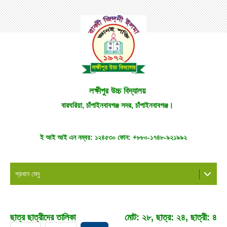
লক্ষীপুর উচ্চ বিদ্যালয়
বারঘরিয়া, চাঁপাইনবাবগঞ্জ সদর, চাঁপাইনবাবগঞ্জ।
ই আই আই এন নম্বর:
১২৪৫৩০
ফোন:
+৮৮০-১৭৪৮-৯২১৯৯২
প্রধান মেনু
ছাত্র ছাত্রীদের তালিকা
মোট: ২৮, ছাত্র: ২৪, ছাত্রী: ৪