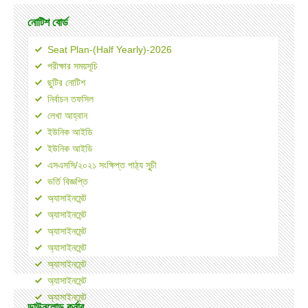
নোটিশ বোর্ড
Seat Plan-(Half Yearly)-2026
পরীক্ষার সময়সূচি
ছুটির নোটিশ
নির্বাচন তফসিল
লেখা আহ্বান
ইউনিক আইডি
ইউনিক আইডি
এসএসসি/২০২১ সংক্ষিপ্ত পাঠ্য সূূচী
ভর্তি বিজ্ঞপ্তি
অ্যাসাইনমেন্ট
অ্যাসাইনমেন্ট
অ্যাসাইনমেন্ট
অ্যাসাইনমেন্ট
অ্যাসাইনমেন্ট
অ্যাসাইনমেন্ট
অ্যাসাইনমেন্ট
ডাউনলোড কর্নার