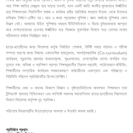
আর শিক্ষা জাতির মেরুদন্ড হয়ে দাড়ায় তখনই, যখন একটি জাতি মানবীয় মূল্যবোধে উজ্জীবিত
হয়ে শিক্ষাবান্ধব স্থিতিশীল সমাজ ও কার্যকর রাষ্ট্র প্রতিষ্ঠার মাধ্যমে উন্নত থেকে উন্নতর
ভবিষ্যৎ নির্মাণে চেষ্টিত হয়। আর এ জন্য প্রয়োজন সুশিক্ষা। জ্ঞান অর্জনের সুশিক্ষার কোন
বিকল্প নেই। আমাদের উচিত সুশিক্ষার মধ্যমে নীতিনৈতিকতা ও বিচার বুদ্ধিবোধকে জাগ্রত
করে দেশাত্নবোধের চেতনায় উজ্জীবিত হয়ে নিজেকে সুনাগরিক হিসাবে গড়ে তোলার লক্ষ্যে
সঠিকভাবে কর্মকে নিয়ন্ত্রিত করা।
ছাত্র-ছাত্রীদের জন্য বিদ্যালয় কর্তৃক নির্ধারিত পোষাক, নির্দিষ্ট সময়ে পাঠদান ও পরীক্ষা
সম্পন্ন করণের জন্য নিজস্ব একাডেমিক ক্যালেন্ডার, সহপাঠ্যক্রমিক (Co-curriculum)
কার্যক্রম, গ্রন্হাগার ব্যবহার বাধ্যতামূলক, শৃঙ্খলাবোধ, দেশপ্রেমিক যোগ্য নাগরিক গড়ে
তুলতে দক্ষ, অভিজ্ঞ ও প্রশিক্ষণ প্রাপ্ত শিক্ষকমন্ডলীর নিরলস প্রচেষ্টা, পাঠোন্নয়নে মনিটরিং,
শিক্ষার্থীদের দাপ্তরিক কার্যক্রম সহজতরকরণে কর্মচারীদের একাগ্রতা এবং পরিচ্ছন্ন ও
নিরিবিলি পরিবেশ প্রতিষ্ঠানটির বিশেষ বৈশিষ্ট্য।
শিক্ষার্থীদের মেধা ও মননের বিকাশে বিজ্ঞান ও দৃষ্টান্তভিত্তিক মানসম্মত শিক্ষাদানে তথা
ইন্টারনেট ব্যবহার নিশ্চিতকরণ এবং সংশ্লিষ্ট সকলের সহযোগিতায় ছাত্র-ছাত্রীদের নিরাপত্তা
বিধানে বিদ্যালয় কর্তৃপক্ষ দৃঢ় প্রতিজ্ঞ।
পরিশেষে বিদ্যালয়টির উত্তরোত্তর সাফল্য ও উন্নতি কামনা করছি।
প্রতিষ্ঠান প্রধান