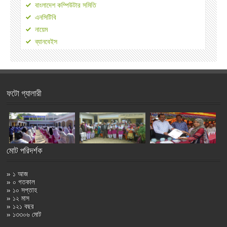
বাংলাদেশ কম্পিউটার সমিতি
এনসিটিবি
নায়েম
ব্যানবেইস
ফটো গ্যালারী
মোট পরিদর্শক
» ১ আজ
» ০ গতকাল
» ১০ সপ্তাহ
» ১২ মাস
» ১২১ বছর
» ১৩৩০৬ মোট