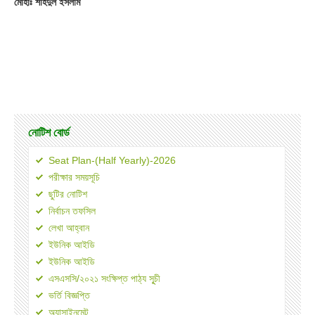
মোহাঃ শহিদুল ইসলাম
নোটিশ বোর্ড
Seat Plan-(Half Yearly)-2026
পরীক্ষার সময়সূচি
ছুটির নোটিশ
নির্বাচন তফসিল
লেখা আহ্বান
ইউনিক আইডি
ইউনিক আইডি
এসএসসি/২০২১ সংক্ষিপ্ত পাঠ্য সূূচী
ভর্তি বিজ্ঞপ্তি
অ্যাসাইনমেন্ট