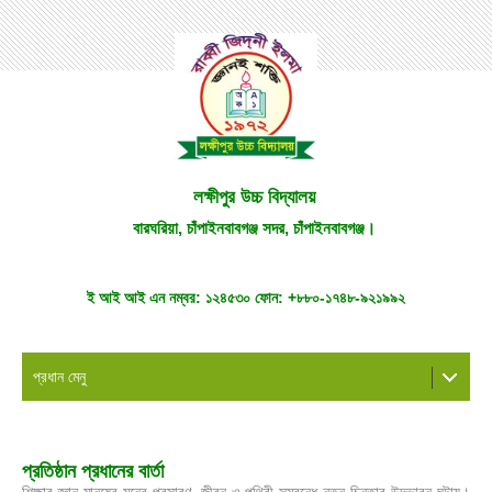
লক্ষীপুর উচ্চ বিদ্যালয়
বারঘরিয়া, চাঁপাইনবাবগঞ্জ সদর, চাঁপাইনবাবগঞ্জ।
ই আই আই এন নম্বর:
১২৪৫৩০
ফোন:
+৮৮০-১৭৪৮-৯২১৯৯২
প্রধান মেনু
প্রতিষ্ঠান প্রধানের বার্তা
শিক্ষার জ্ঞান মানুষের মনের প্রসারণ, জীবন ও পৃথিবী সম্বন্ধে নতুন চিন্তার উদ্ভাবন ঘটায়।