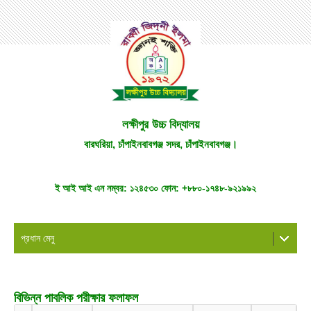
লক্ষীপুর উচ্চ বিদ্যালয়
বারঘরিয়া, চাঁপাইনবাবগঞ্জ সদর, চাঁপাইনবাবগঞ্জ।
ই আই আই এন নম্বর:
১২৪৫৩০
ফোন:
+৮৮০-১৭৪৮-৯২১৯৯২
প্রধান মেনু
বিভিন্ন পাবলিক পরীক্ষার ফলাফল