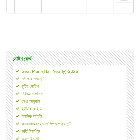
নোটিশ বোর্ড
Seat Plan-(Half Yearly)-2026
পরীক্ষার সময়সূচি
ছুটির নোটিশ
নির্বাচন তফসিল
লেখা আহ্বান
ইউনিক আইডি
ইউনিক আইডি
এসএসসি/২০২১ সংক্ষিপ্ত পাঠ্য সূূচী
ভর্তি বিজ্ঞপ্তি
অ্যাসাইনমেন্ট