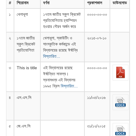
#
শিরোনাম
বর্ণনা
প্রকাশকাল
ডাউনলোড
১
খেলাধূলা
১৭তম জাতীয় স্কুল ক্রিকেট
০০০০-০০-০০
প্রতিযোগিতায় চ্যাম্পিয়ন
হওয়ার গৌরব অর্জন করে
২
১৭তম জাতীয়
খেলাধূলা, স্কাউটিং ও
২০১৫-০৭-১০
স্কুল ক্রিকেট
সাংস্কৃতিক কর্মকান্ডে এই
প্রতিযোগিতা
বিদ্যালয়ের রয়েছে ঈর্ষান্বি
বিস্তারিত...
৩
This is title
এই বিদ্যালয়ের রয়েছে
০০০০-০০-০০
ঈর্ষান্বিত সাফল্য।
স্বনামধন্য এই বিদ্যালয়
১৯৯৫ খ্রিস
বিস্তারিত...
৪
এস.এস.সি
১১/০৫/২০১৬
৫
জে.এস.সি
৩১/১২/২০১৫