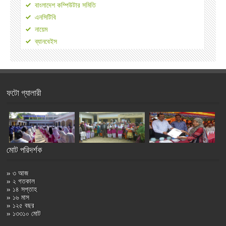
বাংলাদেশ কম্পিউটার সমিতি
এনসিটিবি
নায়েম
ব্যানবেইস
ফটো গ্যালারী
মোট পরিদর্শক
» ৩ আজ
» ২ গতকাল
» ১৪ সপ্তাহ
» ১৬ মাস
» ১২৫ বছর
» ১৩৩১০ মোট