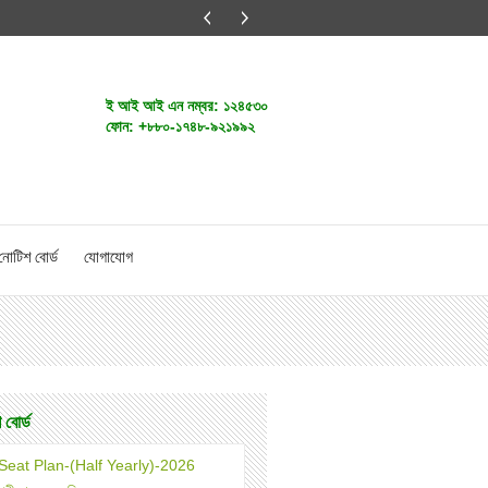
ই আই আই এন নম্বর:
১২৪৫৩০
ফোন:
+৮৮০-১৭৪৮-৯২১৯৯২
নোটিশ বোর্ড
যোগাযোগ
 বোর্ড
Seat Plan-(Half Yearly)-2026