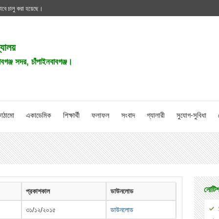
ভাবে চালু করা হয়েছে।
দ্যালয়
াবগঞ্জ সদর, চাঁপাইনবাবগঞ্জ।
াঠামো
একাডেমিক
শিক্ষার্থী
ফলাফল
সংবাদ
গ্যালারী
সুযোগ-সুবিধা
নোটিশ
প্রকাশকাল
ডাউনলোড
৩১/১২/২০১৫
ডাউনলোড