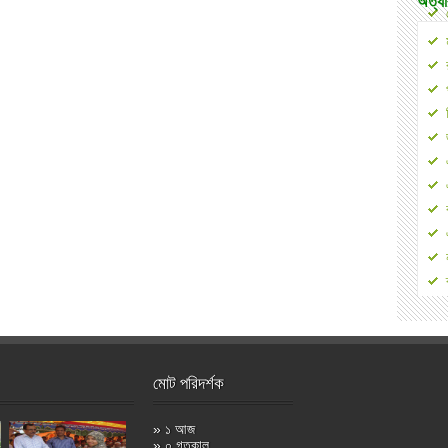
অত্যা
মোট পরিদর্শক
» ১ আজ
» ০ গতকাল