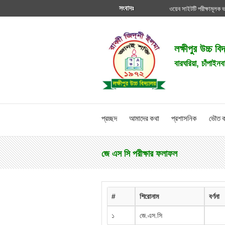
সংবাদঃ
ওয়েব সাইটটি পরীক্ষামূলক 
লক্ষীপুর উচ্চ বি
বারঘরিয়া, চাঁপাইনব
প্রচ্ছদ
আমাদের কথা
প্রশাসনিক
ভৌত ক
জে এস সি পরীক্ষার ফলাফল
#
শিরোনাম
বর্ণনা
১
জে.এস.সি