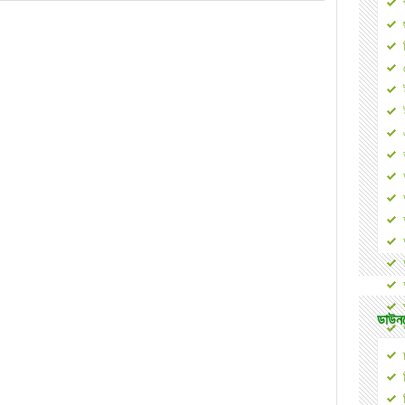
ডাউনল
২০০