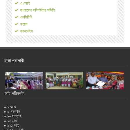
এ২আই
বাংলাদেশ কম্পিউটার সমিতি
এনসিটিবি
নায়েম
ব্যানবেইস
ফটো গ্যালারী
মোট পরিদর্শক
» ১ আজ
» ০ গতকাল
» ১০ সপ্তাহ
» ১২ মাস
» ১২১ বছর
» ১৩৩০৬ মোট