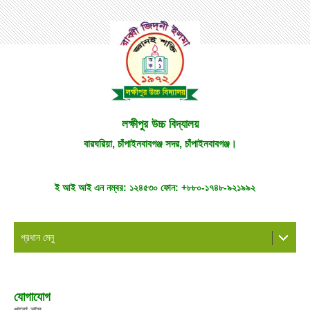
লক্ষীপুর উচ্চ বিদ্যালয়
বারঘরিয়া, চাঁপাইনবাবগঞ্জ সদর, চাঁপাইনবাবগঞ্জ।
ই আই আই এন নম্বর:
১২৪৫৩০
ফোন:
+৮৮০-১৭৪৮-৯২১৯৯২
প্রধান মেনু
যোগাযোগ
পুরো নাম