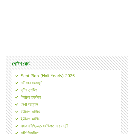
নোটিশ বোর্ড
Seat Plan-(Half Yearly)-2026
পরীক্ষার সময়সূচি
ছুটির নোটিশ
নির্বাচন তফসিল
লেখা আহ্বান
ইউনিক আইডি
ইউনিক আইডি
এসএসসি/২০২১ সংক্ষিপ্ত পাঠ্য সূূচী
ভর্তি বিজ্ঞপ্তি