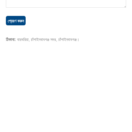
ঠিকানা:
বারঘরিয়া, চাঁপাইনবাবগঞ্জ সদর, চাঁপাইনবাবগঞ্জ।